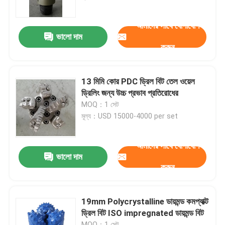
আমাদের সাথে যোগাযোগ
কারখানা ভ্রমণ
ভালো দাম
করুন
মান নিয়ন্ত্রণ
13 মিমি কোর PDC ড্রিল বিট তেল ওয়েল
আমাদের সাথে যোগাযোগ করুন
ড্রিলিং জন্য উচ্চ প্রভাব প্রতিরোধের
MOQ：1 সেট
মূল্য：USD 15000-4000 per set
খবর
আমাদের সাথে যোগাযোগ
সব ক্ষেত্রেই
ভালো দাম
করুন
ড্রিলিং মাড পাম্প
19mm Polycrystalline ডায়মন্ড কমপ্যাক্ট
ড্রিল বিট ISO impregnated ডায়মন্ড বিট
মাড পাম্প লাইনার
MOQ：1 সেট