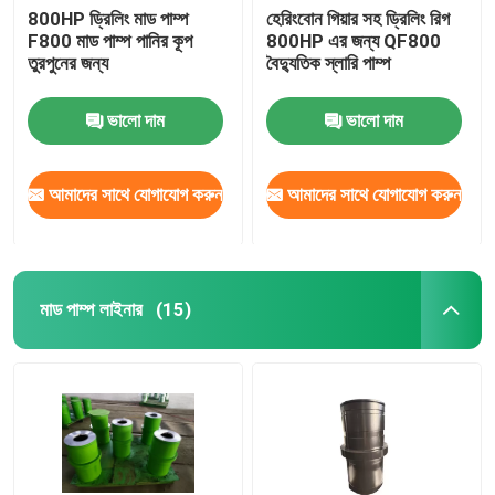
800HP ড্রিলিং মাড পাম্প
হেরিংবোন গিয়ার সহ ড্রিলিং রিগ
F800 মাড পাম্প পানির কূপ
800HP এর জন্য QF800
রিগ উপাদান
তুরপুনের জন্য
বৈদ্যুতিক স্লারি পাম্প
ভালো দাম
ভালো দাম
আমাদের সাথে যোগাযোগ করুন
আমাদের সাথে যোগাযোগ করুন
মাড পাম্প লাইনার
(15)