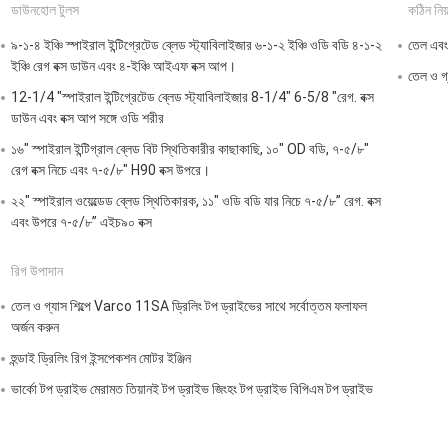
ডাউনহোল টুলস
কঠিন নিয়ন
৯-১-৪ ইঞ্চি স্পাইরাল ইন্টিগ্রেটেড ব্লেড স্ট্যাবিলাইজার ৬-১-২ ইঞ্চি ওডি বডি ৪-১-২
তেল এবং
ইঞ্চি রেগ বক্স ডাউন এবং ৪-ইঞ্চি আইএফ বক্স আপ।
তেল ও গ্য
12-1/4 "স্পাইরাল ইন্টিগ্রেটেড ব্লেড স্ট্যাবিলাইজার 8-1/4" 6-5/8 "রেগ. বক্স
ডাউন এবং বক্স আপ সঙ্গে ওডি শরীর
১৬" স্পাইরাল ইন্টিগ্রাল ব্লেড বিট স্থিতিকারীর কাছাকাছি, ১০" OD বডি, ৭-৫/৮"
রেগ বক্স নিচে এবং ৭-৫/৮" H90 বক্স উপরে।
২২" স্পাইরাল ওয়েল্ডেড ব্লেড স্থিতিকারক, ১১" ওডি বডি যার নিচে ৭-৫/৮” রেগ. বক্স
এবং উপরে ৭-৫/৮” এইচ৯০ বক্স
রিগ উপাদান
তেল ও গ্যাস শিল্পে Varco 11SA ড্রিলিং টপ ড্রাইভের সাথে সর্বোত্তম ফলাফল
অর্জন করুন
হুন্ডাই ড্রিলিং রিগ ইন্সপেকশন মোটর ইঞ্জিন
ভার্কো টপ ড্রাইভ মেরামত তিয়ানই টপ ড্রাইভ জিংহং টপ ড্রাইভ বিপিএম টপ ড্রাইভ