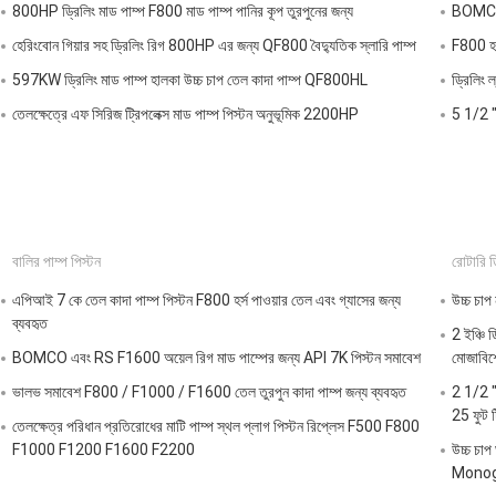
800HP ড্রিলিং মাড পাম্প F800 মাড পাম্প পানির কূপ তুরপুনের জন্য
BOMCO F
হেরিংবোন গিয়ার সহ ড্রিলিং রিগ 800HP এর জন্য QF800 বৈদ্যুতিক স্লারি পাম্প
F800 হর্স
597KW ড্রিলিং মাড পাম্প হালকা উচ্চ চাপ তেল কাদা পাম্প QF800HL
ড্রিলিং 
তেলক্ষেত্রে এফ সিরিজ ট্রিপলেক্স মাড পাম্প পিস্টন অনুভূমিক 2200HP
5 1/2 "ক
বালির পাম্প পিস্টন
রোটারি ড
এপিআই 7 কে তেল কাদা পাম্প পিস্টন F800 হর্স পাওয়ার তেল এবং গ্যাসের জন্য
উচ্চ চাপ
ব্যবহৃত
2 ইঞ্চি ড
BOMCO এবং RS F1600 অয়েল রিগ মাড পাম্পের জন্য API 7K পিস্টন সমাবেশ
মোজাবিশে
ভালভ সমাবেশ F800 / F1000 / F1600 তেল তুরপুন কাদা পাম্প জন্য ব্যবহৃত
2 1/2 "
25 ফুট ট
তেলক্ষেত্র পরিধান প্রতিরোধের মাটি পাম্প স্থল প্লাগ পিস্টন রিপ্লেস F500 F800
F1000 F1200 F1600 F2200
উচ্চ চাপ
Monog