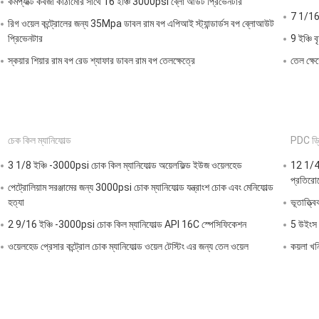
কমপ্যাক্ট কবজা কাঠামোর সাথে 16 ইঞ্চি 3000psi ব্লো আউট প্রিভেনটার
7 1/16"
রিগ ওয়েল কন্ট্রোলের জন্য 35Mpa ডাবল রাম বপ এপিআই স্ট্যান্ডার্ডস বপ ব্লোআউট
প্রিভেনটার
9 ইঞ্চি ব
স্কয়ার শিয়ার রাম বপ রেড শ্যাফার ডাবল রাম বপ তেলক্ষেত্রে
তেল ক্ষেত
চেক কিল ম্যানিফোল্ড
PDC ড্র
3 1/8 ইঞ্চি -3000psi চোক কিল ম্যানিফোল্ড অয়েলফিল্ড ইউজ ওয়েলহেড
12 1/4"
প্রতিরো
পেট্রোলিয়াম সরঞ্জামের জন্য 3000psi চোক ম্যানিফোল্ড যন্ত্রাংশ চোক এবং মেনিফোল্ড
হত্যা
ভূতাত্ত্
2 9/16 ইঞ্চি -3000psi চোক কিল ম্যানিফোল্ড API 16C স্পেসিফিকেশন
5 উইংস 8
ওয়েলহেড প্রেসার কন্ট্রোল চোক ম্যানিফোল্ড ওয়েল টেস্টিং এর জন্য তেল ওয়েল
কয়লা খন