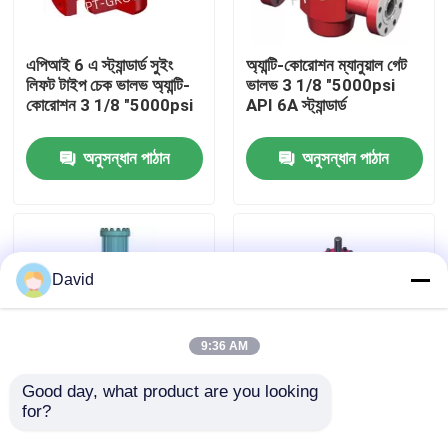
কারখানা ভ্রমণ
এপিআই 6 এ স্ট্যান্ডার্ড সুইং
অ্যান্টি-কোরোশন ম্যানুয়াল গেট
লিফট টাইপ চেক ভালভ অ্যান্টি-
ভালভ 3 1/8 "5000psi
কোরোশন 3 1/8 "5000psi
API 6A স্ট্যান্ডার্ড
মান নিয়ন্ত্রণ
অনুসন্ধান পাঠান
অনুসন্ধান পাঠান
আমাদের সাথে যোগাযোগ করুন
খবর
David
সব ক্ষেত্রেই
9:36 AM
ড্রিলিং মাড পাম্প
Good day, what product are you looking 
for?
এপিআই 6 এ স্ট্যান্ডার্ড
ফ্ল্যাট হাইড্রোলিক গেট ভালভ
হাইড্রোলিক গেট ভালভ ক্ষয়
অ্যান্টি-কোরোশন 3 1/8
মাড পাম্প লাইনার