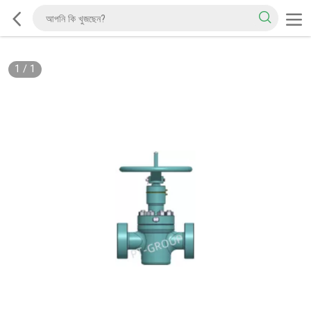
1
/
1