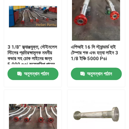
3 1/8" ফ্ল্যাঞ্জযুক্ত, স্টেইনলেস
এপিআই 16 সি স্ট্যান্ডার্ড হাই
স্টিলের প্রতিরক্ষামূলক নমনীয়
টেম্পার শক এবং হত্যা লাইন 3
কভার সহ চোক লাইনের জন্য
1/8 ইঞ্চি 5000 Psi
5,000 psi কফ্লেক্সিপ পায়ের
পাতার মোজাবিশেষ
অনুসন্ধান পাঠান
অনুসন্ধান পাঠান
বাড়ি
পণ্য
আমাদের সম্পর্কে