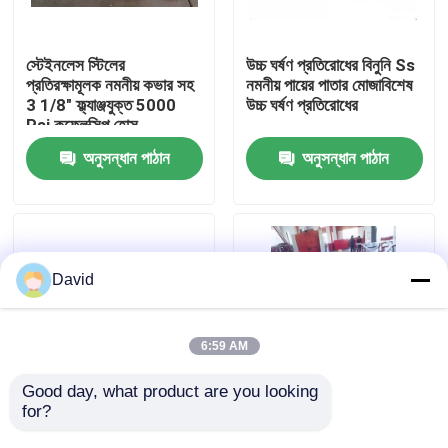
কারখানা ভ্রমণ
স্টেইনলেস স্টিলের
উচ্চ ঘর্ষণ প্রতিরোধের বিনুনি Ss
প্রতিরক্ষামূলক নমনীয় কভার সহ
নমনীয় পায়ের পাতার মোজাবিশেষ
3 1/8" ফ্ল্যাঞ্জযুক্ত 5000
উচ্চ ঘর্ষণ প্রতিরোধের
মান নিয়ন্ত্রণ
Psi কফ্লেক্সিপ হোস
অনুসন্ধান পাঠান
অনুসন্ধান পাঠান
আমাদের সাথে যোগাযোগ করুন
খবর
David
সব ক্ষেত্রেই
6:59 AM
ড্রিলিং মাড পাম্প
Good day, what product are you looking 
for?
3 1/8"-5000 psi উচ্চ চাপ
কাটিং প্রসেসিং কফ্লেক্সিপ পায়ের
API 16C নমনীয় পায়ের পাতার
পাতার মোজাবিশেষ কাদা পাম্প
মাড পাম্প লাইনার