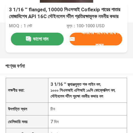
3 1/16 ′′ flanged, 10000 পিএসআই Coflexip পায়ের পাতার
মোজাবিশেষ API 16C স্টেইনলেস স্টীল প্রতিরক্ষামূলক নমনীয় কভার
সঙ্গে choke লাইন জন্য
MOQ：1 সেট
মূল্য：100-1000 USD
আমাদের সাথে যোগাযোগ
ভালো দাম
করুন
পণ্যের বর্ণনা
3 1/16 ′′ ফ্ল্যাঞ্জযুক্ত শক লাইন নল
,
লক্ষণীয় করা:
১০০০ পিএসআই এপিআই ১৬সি কোফ্লেক্সিপ নল
,
স্টেইনলেস স্টীল সুরক্ষা নমনীয় কভার নল
উৎপত্তি স্থল
চীন
ডেলিভারি সময়
7 দিন