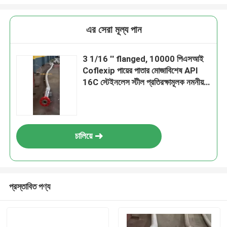
এর সেরা মূল্য পান
3 1/16 ′′ flanged, 10000 পিএসআই
Coflexip পায়ের পাতার মোজাবিশেষ API
16C স্টেইনলেস স্টীল প্রতিরক্ষামূলক নমনীয়
কভার সঙ্গে choke লাইন জন্য
চালিয়ে
প্রস্তাবিত পণ্য