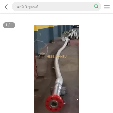
1
/
1