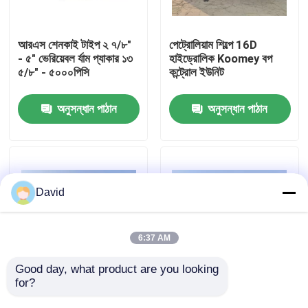
কারখানা ভ্রমণ
আরএস শেনকাই টাইপ ২ ৭/৮"
পেট্রোলিয়াম শিল্পে 16D
- ৫" ভেরিয়েবল র্যাম প্যাকার ১৩
হাইড্রোলিক Koomey বপ
৫/৮" - ৫০০০পিসি
কন্ট্রোল ইউনিট
মান নিয়ন্ত্রণ
অনুসন্ধান পাঠান
অনুসন্ধান পাঠান
আমাদের সাথে যোগাযোগ করুন
খবর
David
সব ক্ষেত্রেই
6:37 AM
ড্রিলিং মাড পাম্প
Good day, what product are you looking 
for?
ওয়েলহেড বপ ব্লোআউট
ড্রিলিং Koomey Bop
প্রিভেনটার ব্লোআউট
কন্ট্রোল ইউনিট Blowout
মাড পাম্প লাইনার