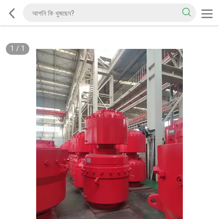
1
/
1