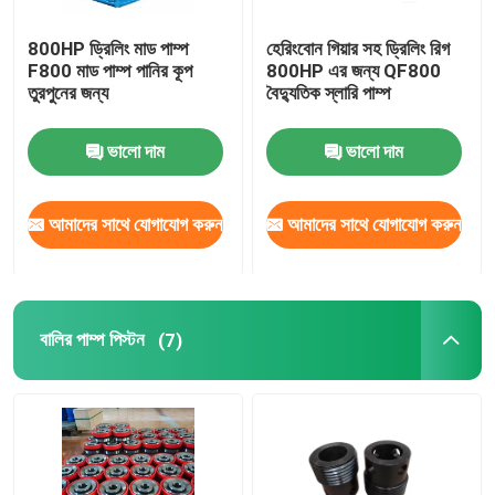
রিগ উপাদান
800HP ড্রিলিং মাড পাম্প
হেরিংবোন গিয়ার সহ ড্রিলিং রিগ
F800 মাড পাম্প পানির কূপ
800HP এর জন্য QF800
তুরপুনের জন্য
বৈদ্যুতিক স্লারি পাম্প
ভালো দাম
ভালো দাম
আমাদের সাথে যোগাযোগ করুন
আমাদের সাথে যোগাযোগ করুন
বালির পাম্প পিস্টন
(7)