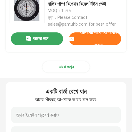
বালির পাম্প রিপেয়ার রিয়েল টাইম ডেটা
MOQ：1 পিসি
বালির পাম্প পিস্টন
মূল্য：Please contact
sales@pantuhb.com for best offer
আমাদের সাথে যোগাযোগ
রোটারি ড্রিলিং পায়ের পাতার মোজাবিশেষ
ভালো দাম
করুন
স্টোক এন্ড কিল লাইন
আরো দেখুন
BOP নিয়ন্ত্রণ পায়ের পাতার মোজাবিশেষ
গেট ভালভ এবং চেক ভালভ
একটি বার্তা রেখে যান
আমরা শীঘ্রই আপনাকে আবার কল করব!
বল ভালভ এবং নিরাপত্তা ভালভ
ওয়েলহেড এবং ক্রিসমাস ট্রি