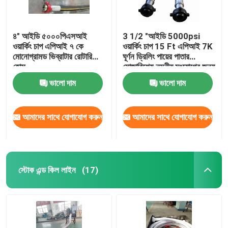
৪" আইডি ৫০০০পিএসআই
3 1/2 "আইডি 5000psi
ওয়ার্কিং চাপ এপিআই ৭ কে
ওয়ার্কিং চাপ 15 Ft এপিআই 7K
মোনোগ্রামড ভিব্রাটার রোটারি
ঘূর্ণন ড্রিলিং পায়ের পাতার
হোস
মোজাবিশেষ নমনীয় সংযোগের জন্য
ঘূর্ণন পায়ের পাতার মোজাবিশেষ
ভালো দাম
ভালো দাম
জন্য উপযুক্ত
আমাদের সাথে যোগাযোগ করুন
আমাদের সাথে যোগাযোগ করুন
স্টোক এন্ড কিল লাইন
(17)