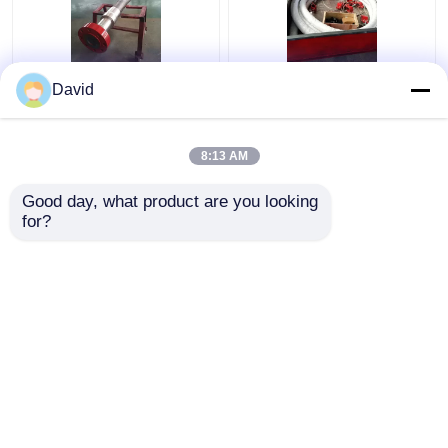
API 16C স্ট্যান্ডার্ড স্টোক এবং
4 ইঞ্চি 5000 পিসি কোফ্লেক্সিপ
David
খুন লাইন ড্রিলিং রিগ কাটিং
পাইপ ওজোন প্রতিরোধের সঙ্গে
প্রসেসিং তেল ভিত্তিক বালির
ফ্ল্যাঞ্জ উভয় শেষ API 16C
জন্য
8:13 AM
ভালো দাম
ভালো দাম
Good day, what product are you looking 
for?
আমাদের সাথে যোগাযোগ করুন
আমাদের সাথে যোগাযোগ করুন
আরো দেখুন
বাড়ি
আমাদের সম্পর্কে
আমাদের সাথে যোগাযোগ করুন
Desktop Site
সাইট ম্যাপ
গোপনীয়তা নীতি