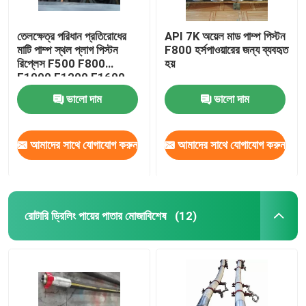
তেলক্ষেত্র পরিধান প্রতিরোধের
API 7K অয়েল মাড পাম্প পিস্টন
মাটি পাম্প স্থল প্লাগ পিস্টন
F800 হর্সপাওয়ারের জন্য ব্যবহৃত
রিপ্লেস F500 F800
হয়
F1000 F1200 F1600
F2200
ভালো দাম
ভালো দাম
আমাদের সাথে যোগাযোগ করুন
আমাদের সাথে যোগাযোগ করুন
রোটারি ড্রিলিং পায়ের পাতার মোজাবিশেষ
(12)