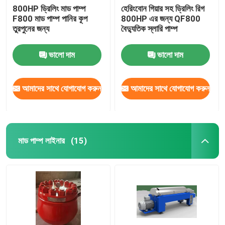
800HP ড্রিলিং মাড পাম্প
হেরিংবোন গিয়ার সহ ড্রিলিং রিগ
F800 মাড পাম্প পানির কূপ
800HP এর জন্য QF800
রিগ উপাদান
তুরপুনের জন্য
বৈদ্যুতিক স্লারি পাম্প
ভালো দাম
ভালো দাম
আমাদের সাথে যোগাযোগ করুন
আমাদের সাথে যোগাযোগ করুন
মাড পাম্প লাইনার
(15)